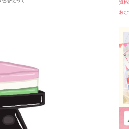
３色を使って
資格
おむ