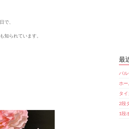
日で、
も知られています。
最
バル
ホー
タイ
2段
1段