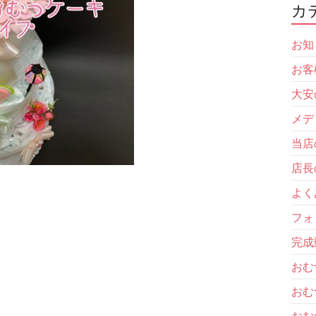
カ
お知
お客
大安
メデ
当店
店長
よく
フォ
完成
おむ
おむ
おむ