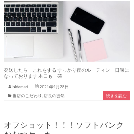
発送したら これをする すっかり夜のルーティン 日課に
なっております 本日も 確
hidamari
2021年4月28日
当店のこだわり
,
店長の徒然
続きを読む
オフショット！！！ソフトバンク