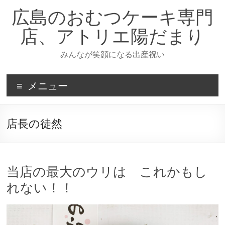
コ
広島のおむつケーキ専門
ン
テ
店、アトリエ陽だまり
ン
ツ
みんなが笑顔になる出産祝い
へ
ス
キ
メニュー
ッ
プ
店長の徒然
当店の最大のウリは これかもし
れない！！