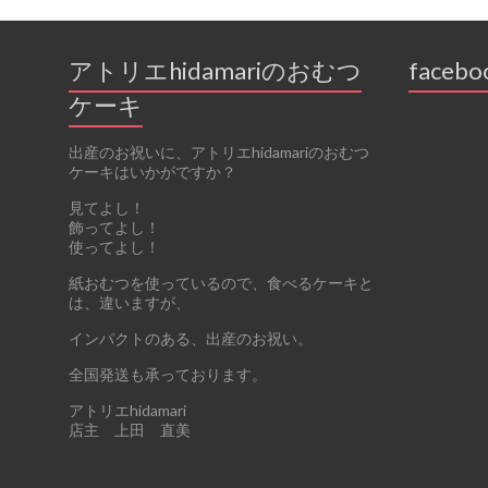
アトリエhidamariのおむつ
facebo
ケーキ
出産のお祝いに、アトリエhidamariのおむつ
ケーキはいかがですか？
見てよし！
飾ってよし！
使ってよし！
紙おむつを使っているので、食べるケーキと
は、違いますが、
インパクトのある、出産のお祝い。
全国発送も承っております。
アトリエhidamari
店主 上田 直美