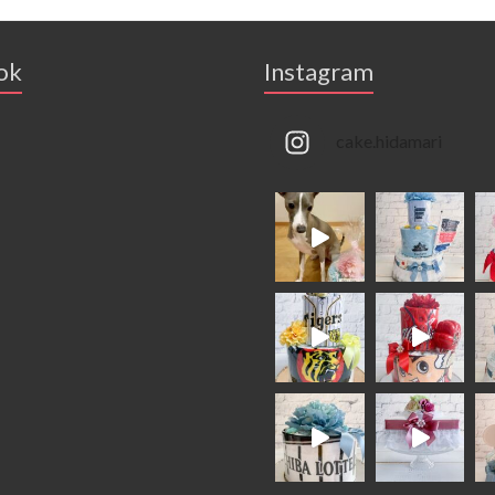
ok
Instagram
cake.hidamari