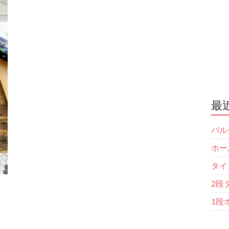
最
バル
ホー
タイ
2段
1段