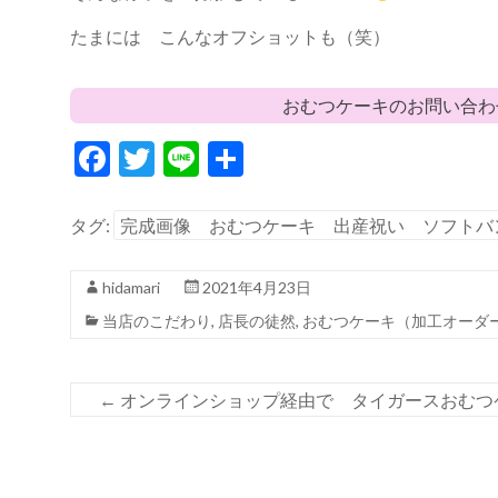
たまには こんなオフショットも（笑）
おむつケーキのお問い合わ
F
T
Li
共
ac
w
n
有
e
itt
e
タグ:
完成画像 おむつケーキ 出産祝い ソフトバ
b
er
hidamari
2021年4月23日
o
当店のこだわり
,
店長の徒然
,
おむつケーキ（加工オーダ
o
k
←
オンラインショップ経由で タイガースおむつ