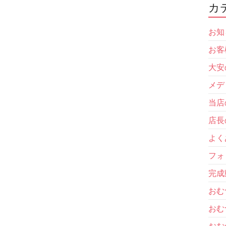
カ
お知
お客
大安
メデ
当店
店長
よく
フォ
完成
おむ
おむ
おむ