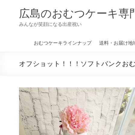
コ
ン
広島のおむつケーキ専
テ
ン
みんなが笑顔になる出産祝い
ツ
へ
ス
おむつケーキラインナップ
送料・お届け地
キ
ッ
プ
オフショット！！！ソフトバンクお