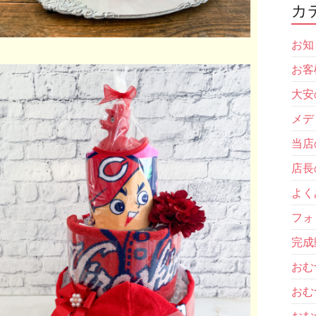
カ
お知
お客
大安
メデ
当店
店長
よく
フォ
完成
おむ
おむ
おむ