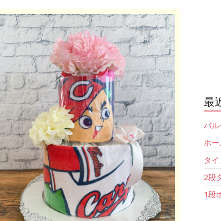
最
バル
ホー
タイ
2段
1段