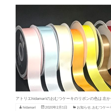
アトリエhidamariのおむつケーキのリボンの色は 
hidamari
2020年2月1日
お知らせ
,
おむつケー