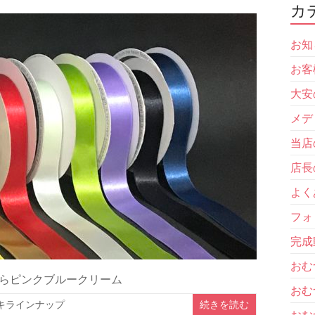
カ
お知
お客
大安
メデ
当店
店長
よく
フォ
完成
おむ
左からピンクブルークリーム
おむ
キラインナップ
続きを読む
おむ