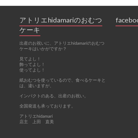
アトリエhidamariのおむつ
facebo
ケーキ
出産のお祝いに、アトリエhidamariのおむつ
ケーキはいかがですか？
見てよし！
飾ってよし！
使ってよし！
紙おむつを使っているので、食べるケーキと
は、違いますが、
インパクトのある、出産のお祝い。
全国発送も承っております。
アトリエhidamari
店主 上田 直美