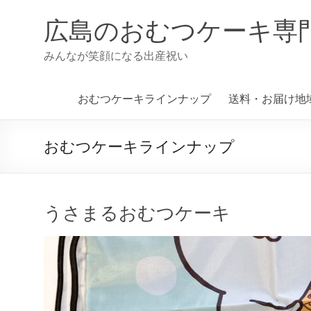
コ
ン
広島のおむつケーキ専
テ
ン
みんなが笑顔になる出産祝い
ツ
へ
ス
おむつケーキラインナップ
送料・お届け地
キ
ッ
プ
おむつケーキラインナップ
うさまるおむつケーキ