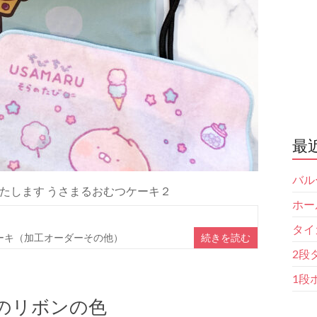
最
バル
たします うさまるおむつケーキ２
ホー
タイ
ーキ（加工オーダーその他）
続きを読む
2段
1段
のリボンの色