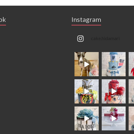
ok
Instagram
cake.hidamari