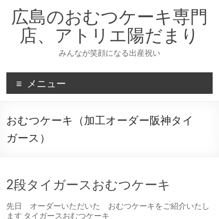
コ
広島のおむつケーキ専門
ン
テ
店、アトリエ陽だまり
ン
ツ
みんなが笑顔になる出産祝い
へ
ス
キ
メニュー
ッ
プ
おむつケーキ（加工オーダー阪神タイ
ガース）
2段タイガースおむつケーキ
先日 オーダーいただいた おむつケーキをご紹介いたし
ます タイガースおむつケーキ