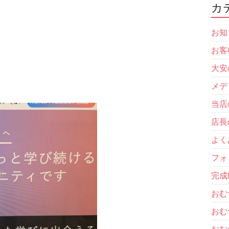
カ
お知
お客
大安
メデ
当店
店長
よく
フォ
完成
おむ
おむ
おむ