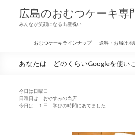
コ
ン
広島のおむつケーキ専
テ
ン
みんなが笑顔になる出産祝い
ツ
へ
ス
おむつケーキラインナップ
送料・お届け地
キ
ッ
プ
あなたは どのくらいGoogleを使
今日は日曜日
日曜日は おやすみの当店
今日は １日 学びの時間にあてました