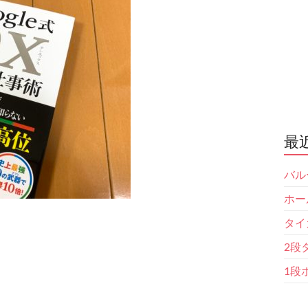
最
バル
ホー
タイ
2段
1段