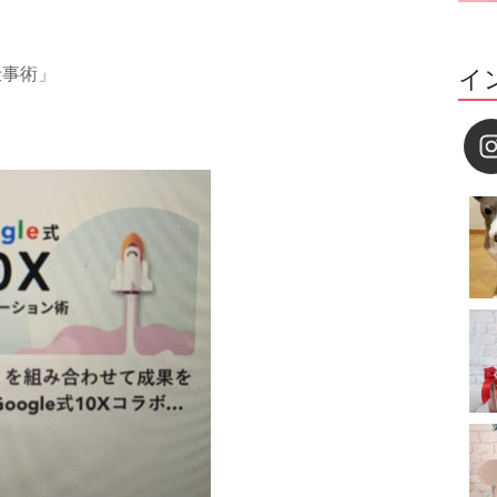
仕事術」
イ