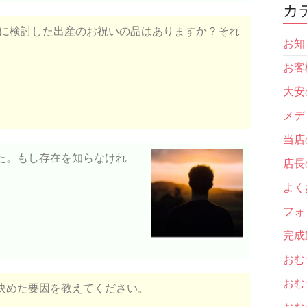
カ
他に検討した出産のお祝いの品はありますか？それ
お知
お客
大安
メデ
当店
た。もし存在を知らなけれ
店長
よく
フォ
完成
おむ
おむ
決めた要因を教えてください。
おむ