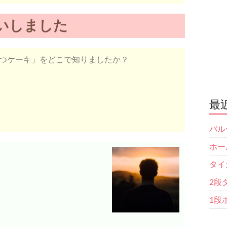
いしました
むつケーキ」をどこで知りましたか？
最
バル
ホー
タイ
2段
1段