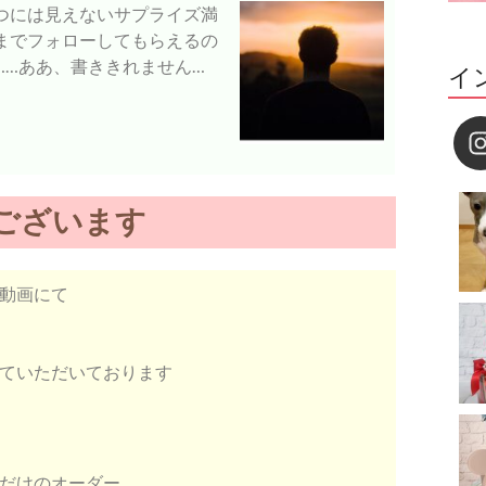
つには見えないサプライズ満
までフォローしてもらえるの
……ああ、書ききれません…
イ
ございます
動画にて
ていただいております
だけのオーダー