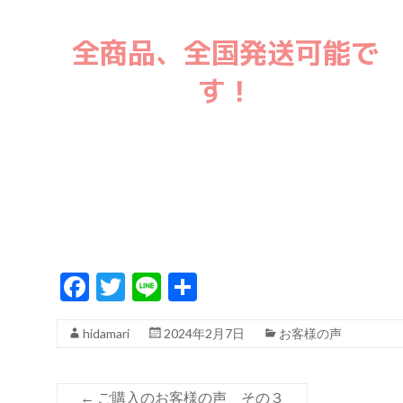
全商品、全国発送可能で
す！
F
T
Li
共
ac
w
n
有
hidamari
2024年2月7日
お客様の声
e
itt
e
b
er
o
←
ご購入のお客様の声 その３