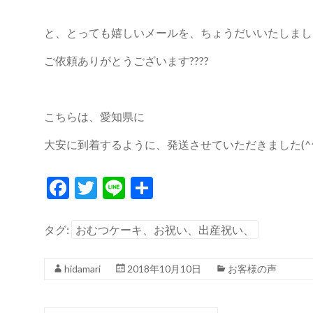
と、とっても嬉しいメールを、ちょうだいいたしました(
ご依頼ありがとうございます????
こちらは、愛知県に
大安に到着するように、発送させていただきました(^^
F
T
Li
共
ac
w
n
有
e
itt
e
タグ:
おむつケーキ、お祝い、出産祝い、
b
er
hidamari
2018年10月10日
お客様の声
o
o