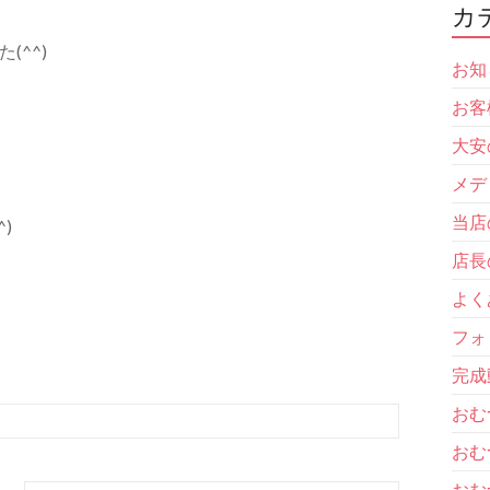
カ
^^)
お知
お客
大安
メデ
当店
)
店長
よく
フォ
完成
おむ
おむ
おむ