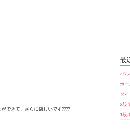
最
バル
ホー
タイ
2段
ができて、さらに嬉しいです????
1段