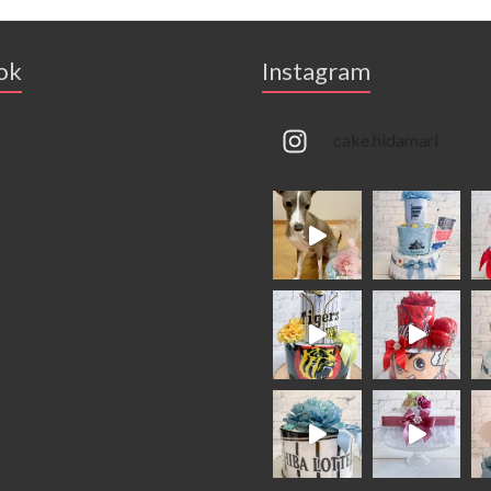
ok
Instagram
cake.hidamari