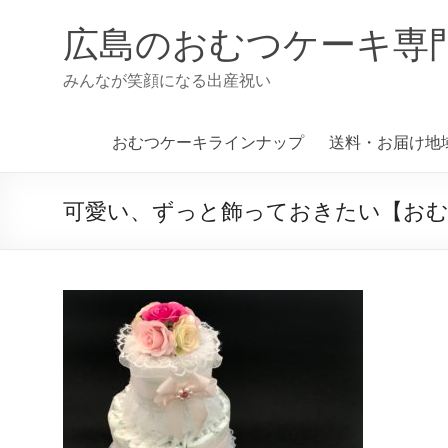
コ
ン
広島のおむつケーキ専
テ
ン
みんなが笑顔になる出産祝い
ツ
へ
ス
おむつケーキラインナップ
送料・お届け地
キ
ッ
プ
可愛い、ずっと飾っておきたい【お