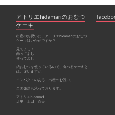
アトリエhidamariのおむつ
facebo
ケーキ
出産のお祝いに、アトリエhidamariのおむつ
ケーキはいかがですか？
見てよし！
飾ってよし！
使ってよし！
紙おむつを使っているので、食べるケーキと
は、違いますが、
インパクトのある、出産のお祝い。
全国発送も承っております。
アトリエhidamari
店主 上田 直美