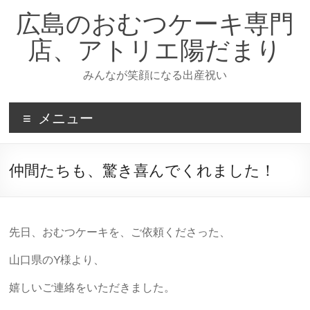
コ
広島のおむつケーキ専門
ン
テ
店、アトリエ陽だまり
ン
ツ
みんなが笑顔になる出産祝い
へ
ス
キ
メニュー
ッ
プ
仲間たちも、驚き喜んでくれました！
先日、おむつケーキを、ご依頼くださった、
山口県のY様より、
嬉しいご連絡をいただきました。