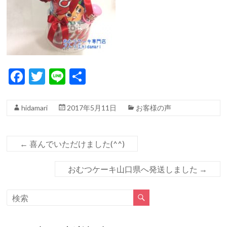
F
T
Li
共
ac
w
n
有
e
itt
e
hidamari
2017年5月11日
お客様の声
b
er
o
←
喜んでいただけました(^^)
o
k
おむつケーキ山口県へ発送しました
→