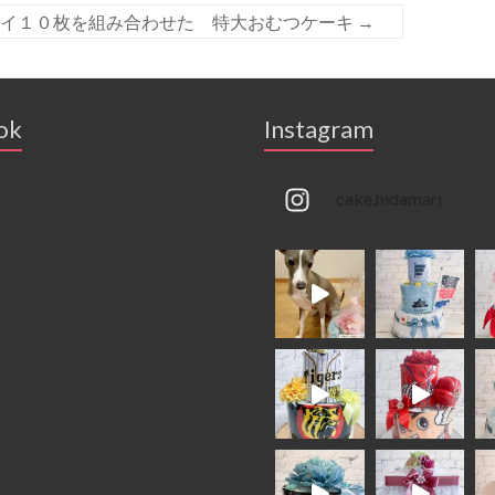
タイ１０枚を組み合わせた 特大おむつケーキ
→
ok
Instagram
cake.hidamari