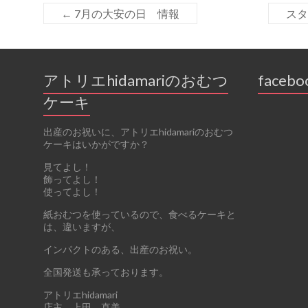
k
←
7月の大安の日 情報
ス
アトリエhidamariのおむつ
facebo
ケーキ
出産のお祝いに、アトリエhidamariのおむつ
ケーキはいかがですか？
見てよし！
飾ってよし！
使ってよし！
紙おむつを使っているので、食べるケーキと
は、違いますが、
インパクトのある、出産のお祝い。
全国発送も承っております。
アトリエhidamari
店主 上田 直美