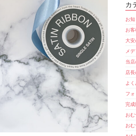
カ
お知
お客
大安
メデ
当店
店長
よく
フォ
完成
おむ
おむ
おむ