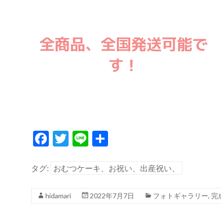
全商品、全国発送可能で
す！
F
T
Li
共
ac
w
n
有
e
itt
e
タグ:
おむつケーキ、お祝い、出産祝い、
b
er
hidamari
2022年7月7日
フォトギャラリー
,
完
o
o