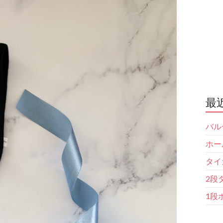
最
バル
ホー
タイ
2段
1段