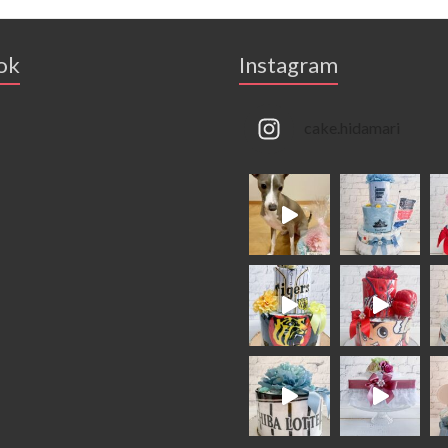
ok
Instagram
cake.hidamari