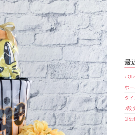
最
バル
ホー
タイ
2段
1段