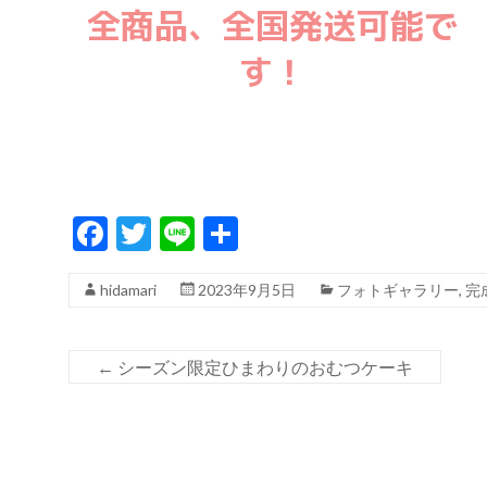
全商品、全国発送可能で
す！
F
T
Li
共
ac
w
n
有
hidamari
2023年9月5日
フォトギャラリー
,
完
e
itt
e
b
er
o
←
シーズン限定ひまわりのおむつケーキ
o
k