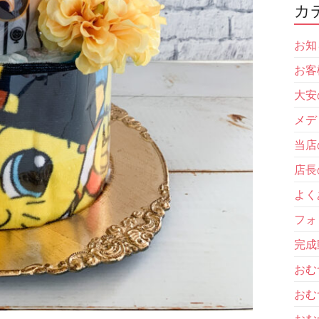
カ
お知
お客
大安
メデ
当店
店長
よく
フォ
完成
おむ
おむ
おむ