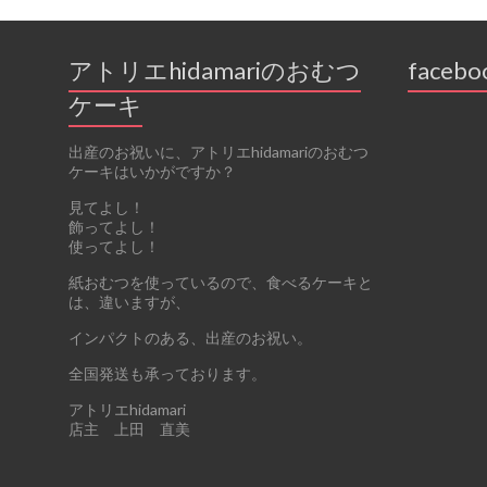
アトリエhidamariのおむつ
facebo
ケーキ
出産のお祝いに、アトリエhidamariのおむつ
ケーキはいかがですか？
見てよし！
飾ってよし！
使ってよし！
紙おむつを使っているので、食べるケーキと
は、違いますが、
インパクトのある、出産のお祝い。
全国発送も承っております。
アトリエhidamari
店主 上田 直美