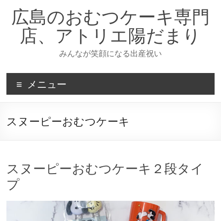
コ
広島のおむつケーキ専門
ン
テ
店、アトリエ陽だまり
ン
ツ
みんなが笑顔になる出産祝い
へ
ス
キ
メニュー
ッ
プ
スヌーピーおむつケーキ
スヌーピーおむつケーキ２段タイ
プ