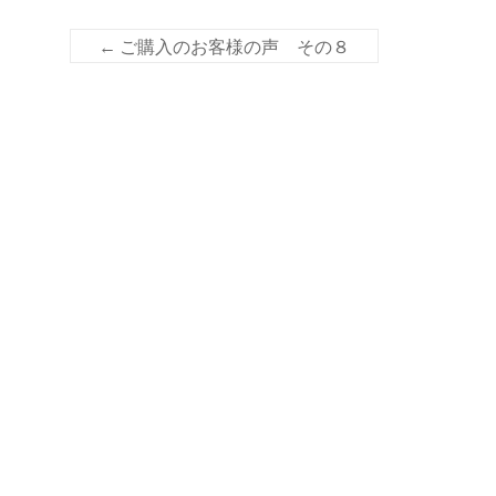
o
k
←
ご購入のお客様の声 その８