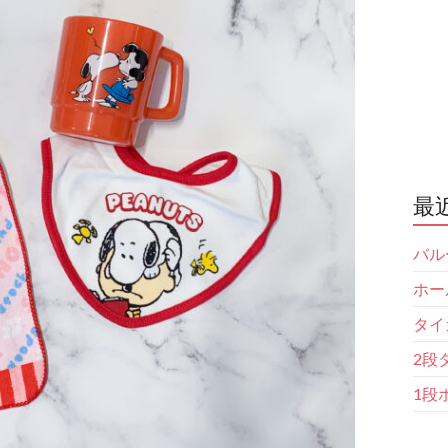
最
バル
ホー
タイ
2段
1段