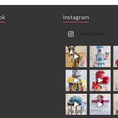
ok
Instagram
cake.hidamari