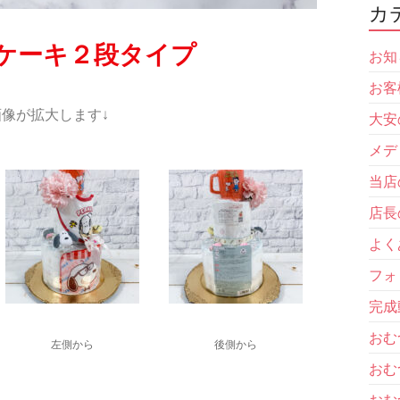
カ
ケーキ２段タイプ
お知
お客
像が拡大します↓
大安
メデ
当店
店長
よく
フォ
完成
おむ
左側から
後側から
おむ
おむ