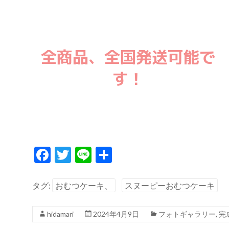
全商品、全国発送可能で
す！
F
T
Li
共
ac
w
n
有
e
itt
e
タグ:
おむつケーキ、
スヌーピーおむつケーキ
b
er
hidamari
2024年4月9日
フォトギャラリー
,
完
o