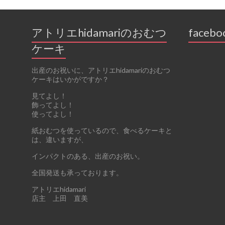
アトリエhidamariのおむつ
facebo
ケーキ
出産のお祝いに、アトリエhidamariのおむつ
ケーキはいかがですか？
見てよし！
飾ってよし！
使ってよし！
紙おむつを使っているので、食べるケーキと
は、違いますが、
インパクトのある、出産のお祝い。
全国発送も承っております。
アトリエhidamari
店主 上田 直美