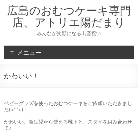
コ
広島のおむつケーキ専門
ン
テ
店、アトリエ陽だまり
ン
ツ
みんなが笑顔になる出産祝い
へ
ス
キ
メニュー
ッ
プ
かわいい！
ベビーグッズを使ったおむつケーキをご依頼いただきまし
た(o^^o)
かわいい、新生児から使える靴下と、スタイを組み合わせ
て♪