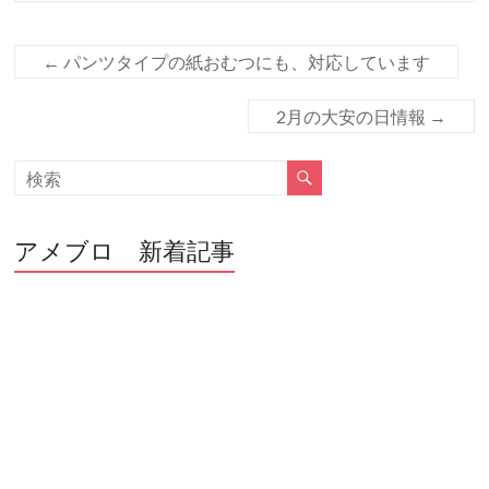
o
o
←
パンツタイプの紙おむつにも、対応しています
k
2月の大安の日情報
→
アメブロ 新着記事