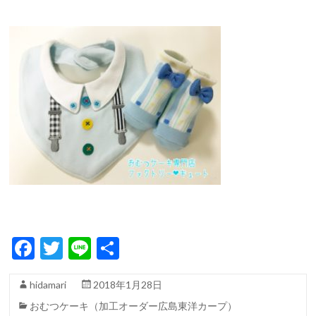
F
T
Li
共
ac
w
n
有
hidamari
2018年1月28日
e
itt
e
おむつケーキ（加工オーダー広島東洋カープ）
b
er