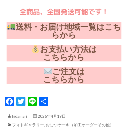
全商品、全国発送可能です！
送料・お届け地域一覧はこち
らから
お支払い方法は
こちらから
ご注文は
こちらから
F
T
Li
共
ac
w
n
有
hidamari
2026年4月19日
e
itt
e
フォトギャラリー
,
おむつケーキ（加工オーダーその他）