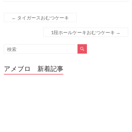
b
er
o
o
←
タイガースおむつケーキ
k
1段ホールケーキおむつケーキ
→
アメブロ 新着記事