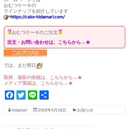
おむつケーキの
ラインナップを紹介しています
https://cake-hidamari.com/
おむつケーキのご注文
注文・お問い合わせは、こちらから→★
では、また明日
取材、撮影の依頼は、こちらから→★
メディア実績は、こちらから→★
F
T
Li
共
ac
w
n
有
hidamari
2018年4月26日
お知らせ
e
itt
e
b
er