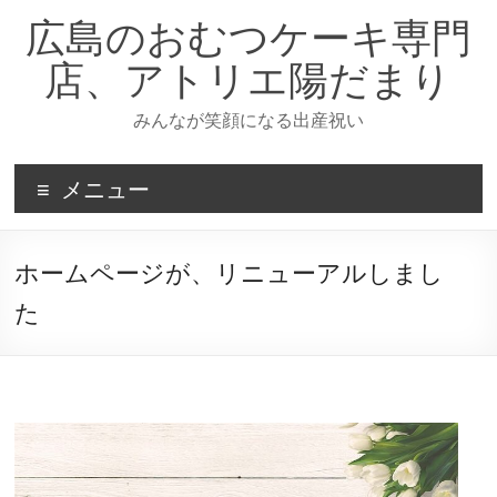
コ
広島のおむつケーキ専門
ン
テ
店、アトリエ陽だまり
ン
ツ
みんなが笑顔になる出産祝い
へ
ス
キ
メニュー
ッ
プ
ホームページが、リニューアルしまし
た