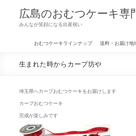
コ
ン
広島のおむつケーキ専
テ
ン
みんなが笑顔になる出産祝い
ツ
へ
ス
おむつケーキラインナップ
送料・お届け地
キ
ッ
プ
生まれた時からカープ坊や
埼玉県へカープおむつケーキをお届けします
カープおむつケーキ
完成が楽しみです