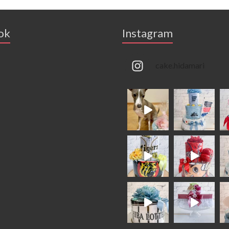
ok
Instagram
cake.hidamari