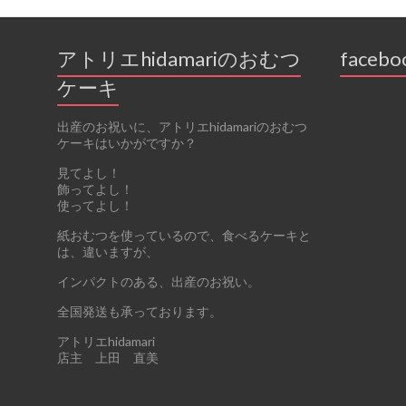
アトリエhidamariのおむつ
facebo
ケーキ
出産のお祝いに、アトリエhidamariのおむつ
ケーキはいかがですか？
見てよし！
飾ってよし！
使ってよし！
紙おむつを使っているので、食べるケーキと
は、違いますが、
インパクトのある、出産のお祝い。
全国発送も承っております。
アトリエhidamari
店主 上田 直美