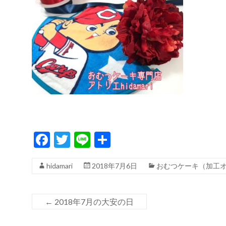
F
T
Li
共
ac
w
n
有
hidamari
2018年7月6日
おむつケーキ（加工
e
itt
e
b
er
o
←
2018年7月の大安の日
o