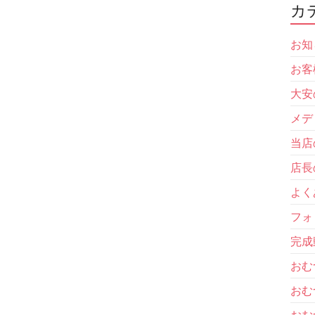
カ
お知
お客
大安
メデ
当店
店長
よく
フォ
完成
おむ
おむ
おむ