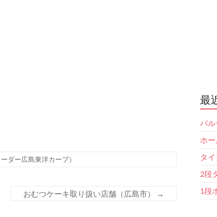
最
バル
ホー
タイ
オーダー広島東洋カープ）
2段
1段
おむつケーキ取り扱い店舗（広島市）
→