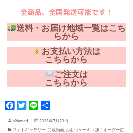
全商品、全国発送可能です！
送料・お届け地域一覧はこち
らから
お支払い方法は
こちらから
ご注文は
こちらから
F
T
Li
共
ac
w
n
有
hidamari
2023年7月23日
e
itt
e
フォトギャラリー
,
完成動画
,
おむつケーキ（加工オーダー広