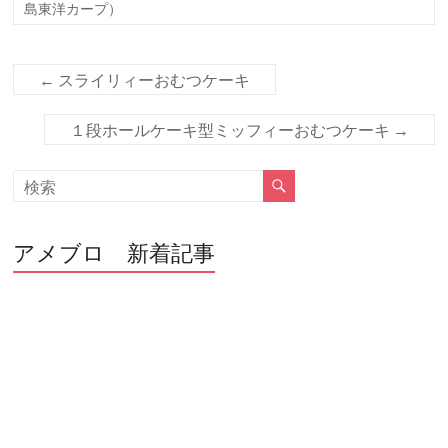
b
er
島東洋カープ）
o
o
←
スライリィーおむつケーキ
k
１段ホールケーキ型ミッフィーおむつケーキ
→
アメブロ 新着記事