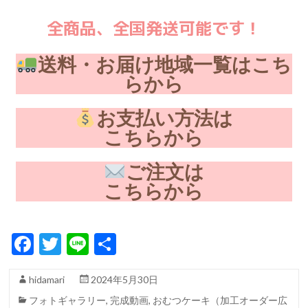
全商品、全国発送可能です！
送料・お届け地域一覧はこち
らから
お支払い方法は
こちらから
ご注文は
こちらから
F
T
Li
共
ac
w
n
有
hidamari
2024年5月30日
e
itt
e
フォトギャラリー
,
完成動画
,
おむつケーキ（加工オーダー広