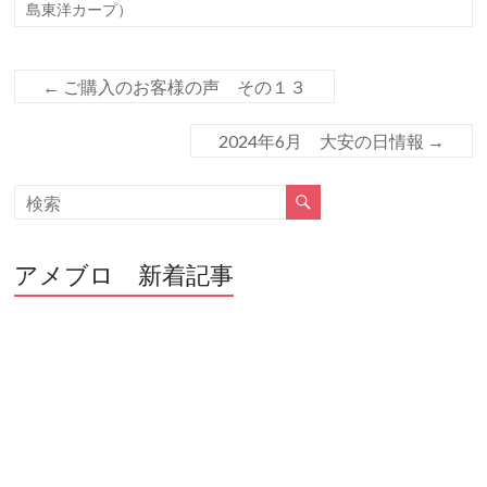
b
er
島東洋カープ）
o
o
←
ご購入のお客様の声 その１３
k
2024年6月 大安の日情報
→
アメブロ 新着記事