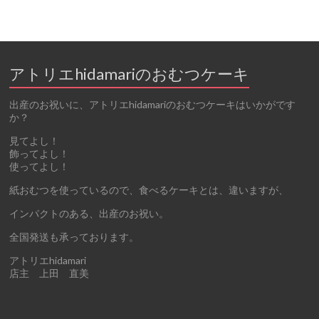
アトリエhidamariのおむつケーキ
出産のお祝いに、アトリエhidamariのおむつケーキはいかがです
か？
見てよし！
飾ってよし！
使ってよし！
紙おむつを使っているので、食べるケーキとは、違いますが、
インパクトのある、出産のお祝い。
全国発送も承っております。
アトリエhidamari
店主 上田 直美