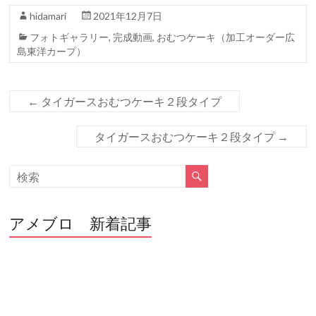
b
er
hidamari
2021年12月7日
o
フォトギャラリー
,
完成動画
,
おむつケーキ（加工オーダー広
o
島東洋カープ）
k
←
タイガースおむつケーキ２段タイプ
タイガースおむつケーキ２段タイプ
→
アメブロ 新着記事