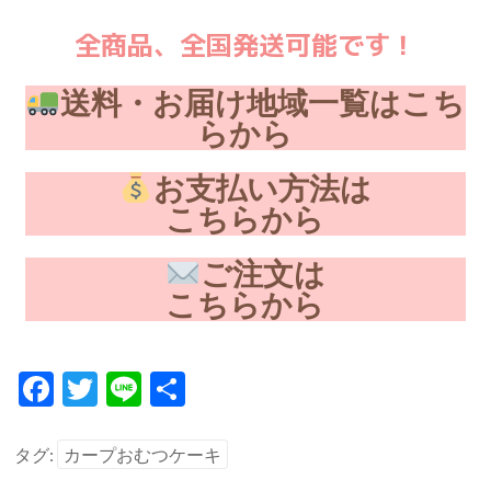
全商品、全国発送可能です！
送料・お届け地域一覧はこち
らから
お支払い方法は
こちらから
ご注文は
こちらから
F
T
Li
共
ac
w
n
有
e
itt
e
タグ:
カープおむつケーキ