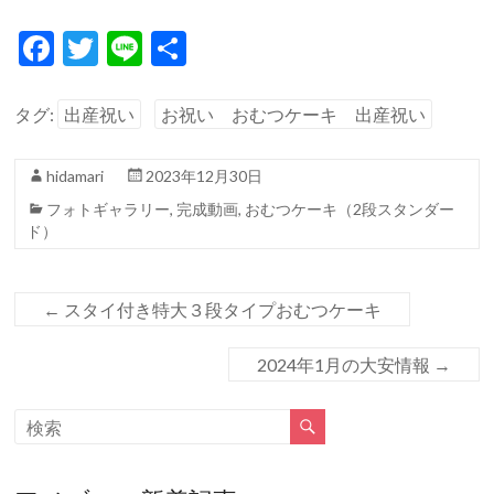
F
T
Li
共
ac
w
n
有
e
itt
e
タグ:
出産祝い
お祝い おむつケーキ 出産祝い
b
er
hidamari
2023年12月30日
o
フォトギャラリー
,
完成動画
,
おむつケーキ（2段スタンダー
o
ド）
k
←
スタイ付き特大３段タイプおむつケーキ
2024年1月の大安情報
→