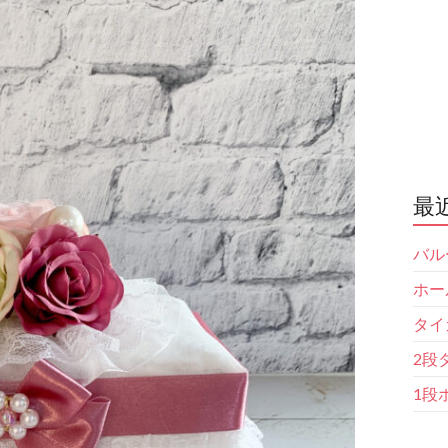
最
バル
ホー
タイ
2段
1段