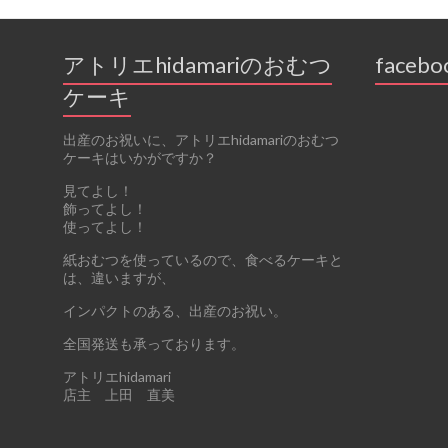
k
アトリエhidamariのおむつ
facebo
ケーキ
出産のお祝いに、アトリエhidamariのおむつ
ケーキはいかがですか？
見てよし！
飾ってよし！
使ってよし！
紙おむつを使っているので、食べるケーキと
は、違いますが、
インパクトのある、出産のお祝い。
全国発送も承っております。
アトリエhidamari
店主 上田 直美