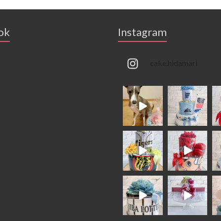
ok
Instagram
cake.hidamari