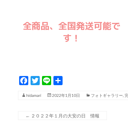
全商品、全国発送可能で
す！
F
T
Li
共
ac
w
n
有
hidamari
2022年1月10日
フォトギャラリー
,
e
itt
e
b
er
o
←
２０２２年１月の大安の日 情報
o