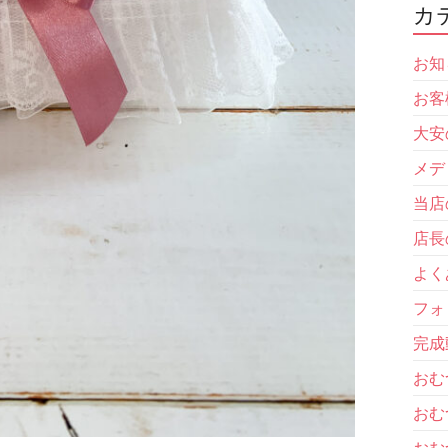
カ
お知
お客
大安
メデ
当店
店長
よく
フォ
完成
おむ
おむ
おむ