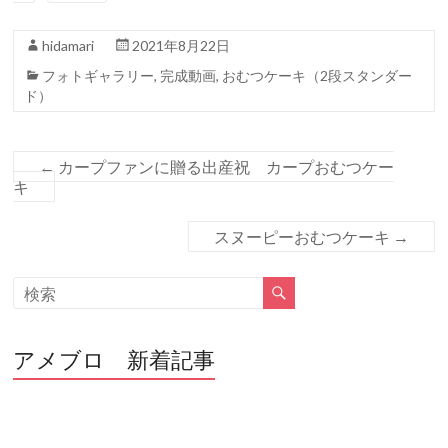
b
er
o
hidamari
2021年8月22日
o
フォトギャラリー
,
完成動画
,
おむつケーキ（2段スタンダー
k
ド）
←
カープファンに贈る出産祝 カープおむつケー
キ
スヌーピーおむつケーキ
→
アメブロ 新着記事