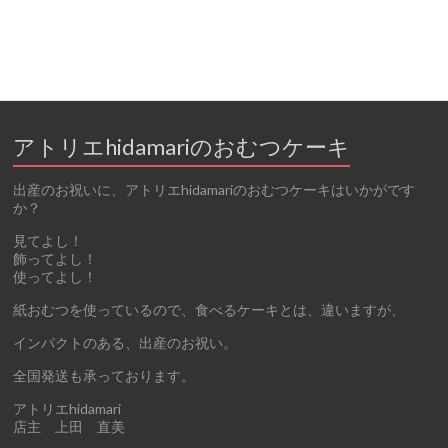
アトリエhidamariのおむつケーキ
出産のお祝いに、アトリエhidamariのおむつケーキはいかがです
か？
見てよし！
飾ってよし！
使ってよし！
紙おむつを使っているので、食べるケーキとは、違いますが、
インパクトのある、出産のお祝い。
全国発送も承っております。
アトリエhidamari
店主 上田 直美