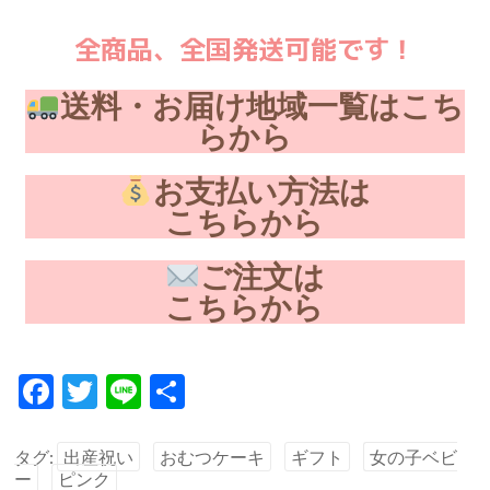
全商品、全国発送可能です！
送料・お届け地域一覧はこち
らから
お支払い方法は
こちらから
ご注文は
こちらから
F
T
Li
共
ac
w
n
有
e
itt
e
タグ:
出産祝い
おむつケーキ
ギフト
女の子ベビ
ー
ピンク