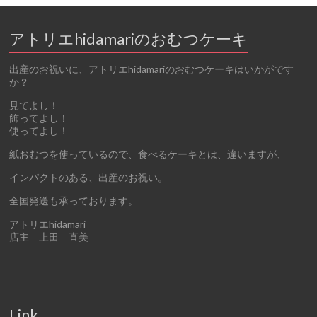
アトリエhidamariのおむつケーキ
出産のお祝いに、アトリエhidamariのおむつケーキはいかがです
か？
見てよし！
飾ってよし！
使ってよし！
紙おむつを使っているので、食べるケーキとは、違いますが、
インパクトのある、出産のお祝い。
全国発送も承っております。
アトリエhidamari
店主 上田 直美
Link