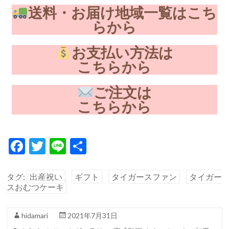
送料・お届け地域一覧はこち
らから
お支払い方法は
こちらから
ご注文は
こちらから
F
T
Li
共
ac
w
n
有
e
itt
e
タグ:
出産祝い
ギフト
タイガースファン
タイガー
スおむつケーキ
b
er
o
hidamari
2021年7月31日
o