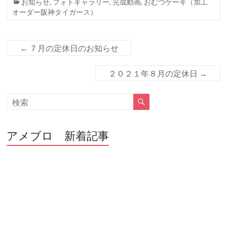
お知らせ
,
フォトギャラリー
,
完成動画
,
おむつケーキ（加工
k
オーダー阪神タイガース）
←
７月の定休日のお知らせ
２０２１年８月の定休日
→
アメブロ 新着記事