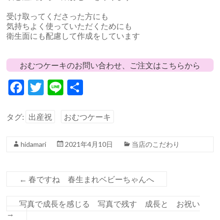
受け取ってくださった方にも
気持ちよく使っていただくためにも
衛生面にも配慮して作成をしています
おむつケーキのお問い合わせ、ご注文はこちらから
F
T
Li
共
ac
w
n
有
e
itt
e
タグ:
出産祝
おむつケーキ
b
er
hidamari
2021年4月10日
当店のこだわり
o
o
k
←
春ですね 春生まれベビーちゃんへ
写真で成長を感じる 写真で残す 成長と お祝い
→