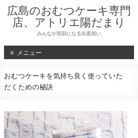
コ
広島のおむつケーキ専門
ン
テ
店、アトリエ陽だまり
ン
ツ
みんなが笑顔になる出産祝い
へ
ス
キ
メニュー
ッ
プ
おむつケーキを気持ち良く使っていた
だくための秘訣