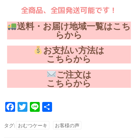
全商品、全国発送可能です！
送料・お届け地域一覧はこち
らから
お支払い方法は
こちらから
ご注文は
こちらから
F
T
Li
共
ac
w
n
有
e
itt
e
タグ:
おむつケーキ
お客様の声
b
er