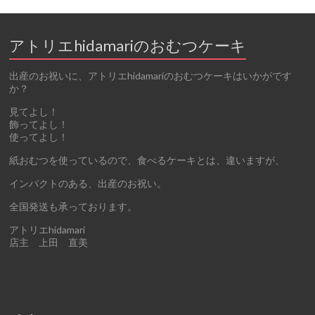
アトリエhidamariのおむつケーキ
出産のお祝いに、アトリエhidamariのおむつケーキはいかがです
か？
見てよし！
飾ってよし！
使ってよし！
紙おむつを使っているので、食べるケーキとは、違いますが、
インパクトのある、出産のお祝い。
全国発送も承っております。
アトリエhidamari
店主 上田 直美