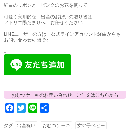
紅白のリボンと ピンクのお花を使って
可愛く実用的な 出産のお祝いの贈り物は
アトリエ陽だまりへ お任せください！
LINEユーザーの方は 公式ラインアカウント経由からも
お問い合わせ可能です
↓
おむつケーキのお問い合わせ、ご注文はこちらから
F
T
Li
共
ac
w
n
有
e
itt
e
タグ:
出産祝い
おむつケーキ
女の子ベビー