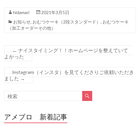
b
er
hidamari
2021年3月5日
o
お知らせ
,
おむつケーキ（2段スタンダード）
,
おむつケーキ
o
（加工オーダーその他）
k
←
ナイスタイミング！！ホームページを整えていて
よかった
Instagram（インスタ）を見てくださりご依頼いただき
ました
→
アメブロ 新着記事