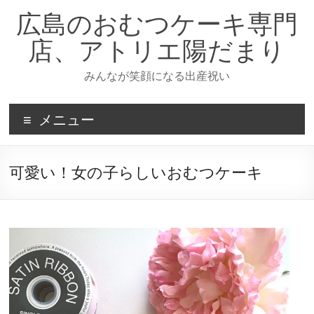
コ
広島のおむつケーキ専門
ン
テ
店、アトリエ陽だまり
ン
ツ
みんなが笑顔になる出産祝い
へ
ス
キ
メニュー
ッ
プ
可愛い！女の子らしいおむつケーキ