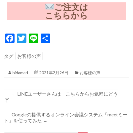
ご注文は
こちらから
F
T
Li
共
ac
w
n
有
e
itt
e
タグ:
お客様の声
b
er
hidamari
2021年2月26日
お客様の声
o
o
k
←
LINEユーザーさんは こちらからお気軽にどう
ぞ
Googleの提供するオンライン会議システム「meetミー
ト」を使ってみた
→