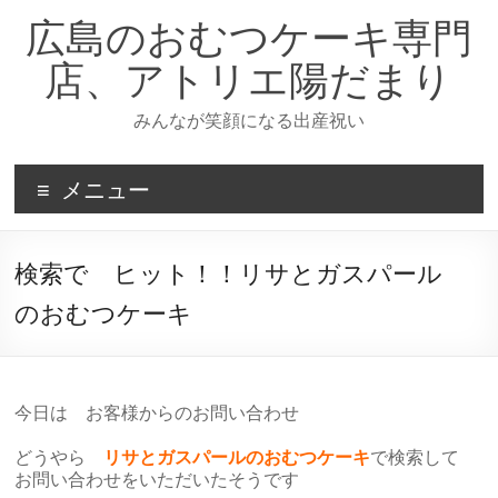
コ
広島のおむつケーキ専門
ン
テ
店、アトリエ陽だまり
ン
ツ
みんなが笑顔になる出産祝い
へ
ス
キ
メニュー
ッ
プ
検索で ヒット！！リサとガスパール
のおむつケーキ
今日は お客様からのお問い合わせ
どうやら
リサとガスパールのおむつケーキ
で検索して
お問い合わせをいただいたそうです