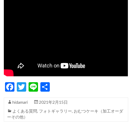
F
T
Li
共
ac
w
n
有
hidamari
2021年2月15日
e
itt
e
よくある質問
,
フォトギャラリー
,
おむつケーキ（加工オーダ
b
er
ーその他）
o