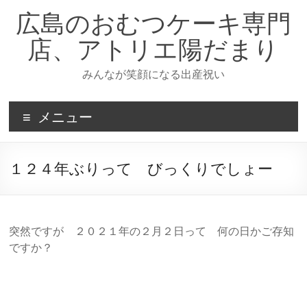
コ
広島のおむつケーキ専門
ン
テ
店、アトリエ陽だまり
ン
ツ
みんなが笑顔になる出産祝い
へ
ス
キ
メニュー
ッ
プ
１２４年ぶりって びっくりでしょー
突然ですが ２０２１年の２月２日って 何の日かご存知
ですか？