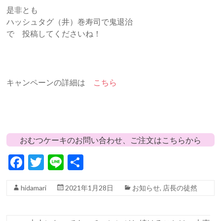
是非とも
ハッシュタグ（井）巻寿司で鬼退治
で 投稿してくださいね！
キャンペーンの詳細は
こちら
おむつケーキのお問い合わせ、ご注文はこちらから
F
T
Li
共
ac
w
n
有
hidamari
2021年1月28日
お知らせ
,
店長の徒然
e
itt
e
b
er