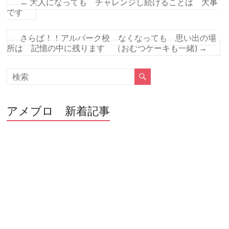
o
←
大人になっても チャレンジし続けることは 大事
です
o
k
さらば！！アルパーク校 なくなっても 思い出の場
所は 記憶の中に残ります （おむつケーキも一緒)
→
アメブロ 新着記事