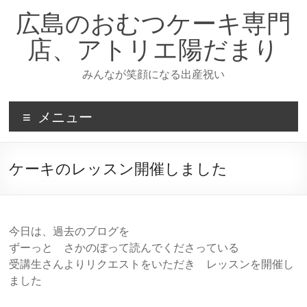
コ
広島のおむつケーキ専門
ン
テ
店、アトリエ陽だまり
ン
ツ
みんなが笑顔になる出産祝い
へ
ス
キ
メニュー
ッ
プ
ケーキのレッスン開催しました
今日は、過去のブログを
ずーっと さかのぼって読んでくださっている
受講生さんよりリクエストをいただき レッスンを開催し
ました