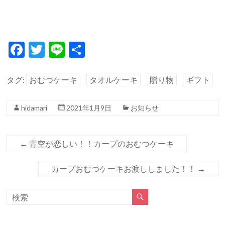
F
T
Li
共
ac
w
n
有
e
itt
e
タグ:
おむつケーキ
タオルケーキ
贈り物
ギフト
b
er
hidamari
2021年1月9日
お知らせ
o
o
k
←
青空が恋しい！！カープのおむつケーキ
カープおむつケーキお渡ししました！！
→