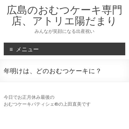
コ
広島のおむつケーキ専門
ン
テ
店、アトリエ陽だまり
ン
ツ
みんなが笑顔になる出産祝い
へ
ス
キ
メニュー
ッ
プ
年明けは、どのおむつケーキに？
今日でお正月休み最後の
おむつケーキパティシェ®︎の上田直美です