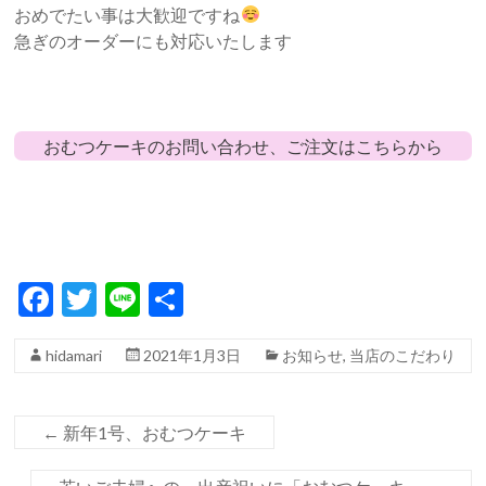
おめでたい事は大歓迎ですね
急ぎのオーダーにも対応いたします
おむつケーキのお問い合わせ、ご注文はこちらから
F
T
Li
共
ac
w
n
有
hidamari
2021年1月3日
お知らせ
,
当店のこだわり
e
itt
e
b
er
o
←
新年1号、おむつケーキ
o