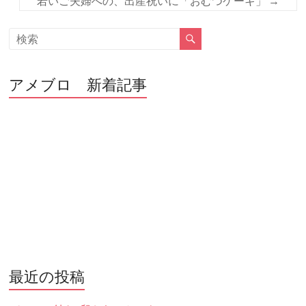
若いご夫婦への、出産祝いに「おむつケーキ」
→
k
アメブロ 新着記事
最近の投稿