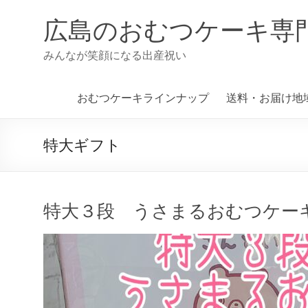
コ
ン
広島のおむつケーキ専
テ
ン
みんなが笑顔になる出産祝い
ツ
へ
ス
おむつケーキラインナップ
送料・お届け地
キ
ッ
プ
特大ギフト
特大３段 うさまるおむつケー