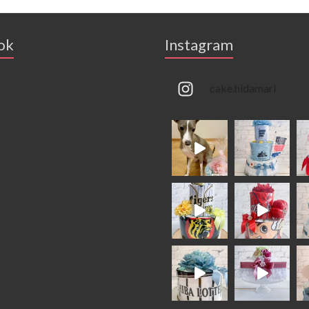
ok
Instagram
cake.hidamari