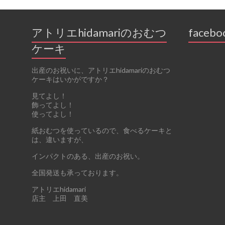
アトリエhidamariのおむつ
facebo
ケーキ
出産のお祝いに、アトリエhidamariのおむつ
ケーキはいかがですか？
見てよし！
飾ってよし！
使ってよし！
紙おむつを使っているので、食べるケーキと
は、違いますが、
インパクトのある、出産のお祝い。
全国発送も承っております。
アトリエhidamari
店主 上田 直美