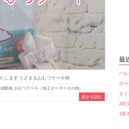
最
バル
たします うさまるおむつケーキ特
ホー
完成動画
,
おむつケーキ（加工オーダーその他）
タイ
続きを読む
2段
1段