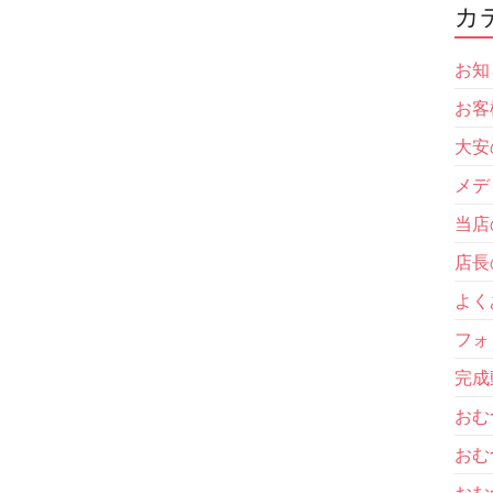
カ
お知
お客
大安
メデ
当店
店長
よく
フォ
完成
おむ
おむ
おむ