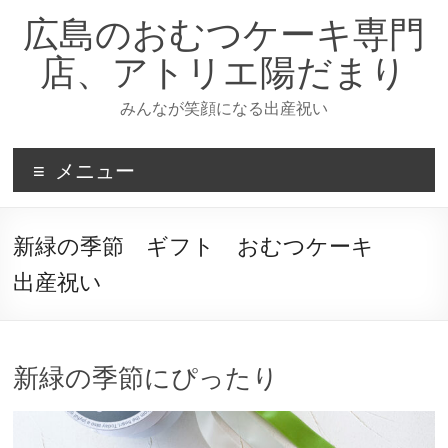
コ
広島のおむつケーキ専門
ン
テ
店、アトリエ陽だまり
ン
ツ
みんなが笑顔になる出産祝い
へ
ス
キ
メニュー
ッ
プ
新緑の季節 ギフト おむつケーキ
出産祝い
新緑の季節にぴったり