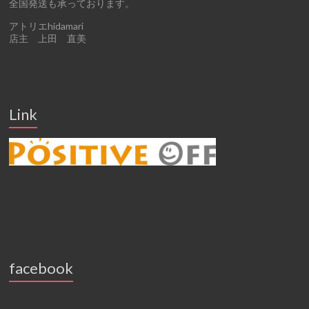
全国発送も承っております。
アトリエhidamari
店主 上田 直美
Link
facebook