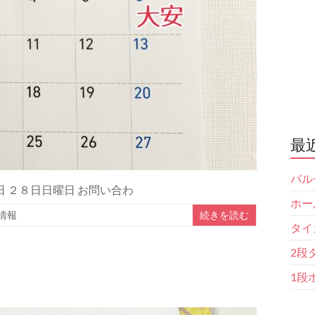
最
バル
日 ２８日日曜日 お問い合わ
ホー
情報
続きを読む
タイ
2段
1段