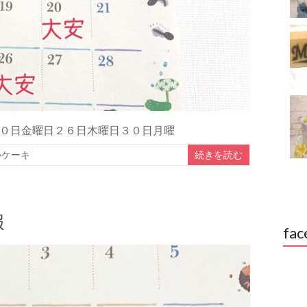
０日金曜日２６日木曜日３０日月曜
つケーキ
続きを読む
報
fac