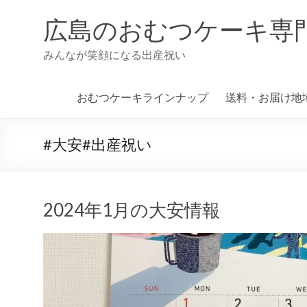
コ
ン
広島のおむつケーキ専
テ
ン
みんなが笑顔になる出産祝い
ツ
へ
ス
おむつケーキラインナップ
送料・お届け地
キ
ッ
プ
#大安#出産祝い
2024年1月の大安情報