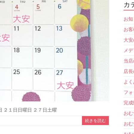
カ
お知
お客
大安
メデ
当店
店長
よく
フォ
完成
日 ２１日日曜日 ２７日土曜
おむ
続きを読む
おむ
おむ