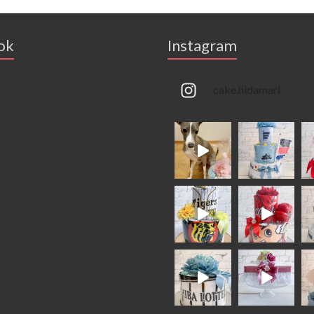
ok
Instagram
cake.hidamari