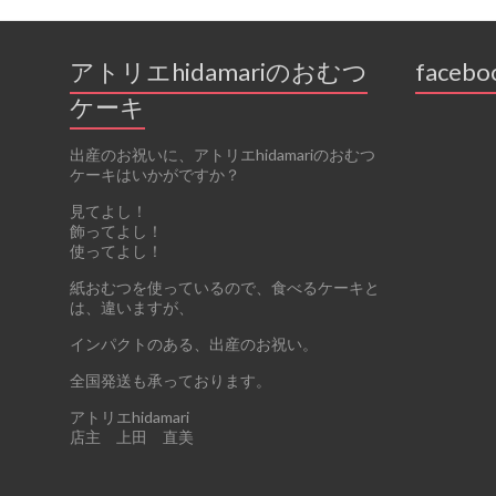
アトリエhidamariのおむつ
facebo
ケーキ
出産のお祝いに、アトリエhidamariのおむつ
ケーキはいかがですか？
見てよし！
飾ってよし！
使ってよし！
紙おむつを使っているので、食べるケーキと
は、違いますが、
インパクトのある、出産のお祝い。
全国発送も承っております。
アトリエhidamari
店主 上田 直美