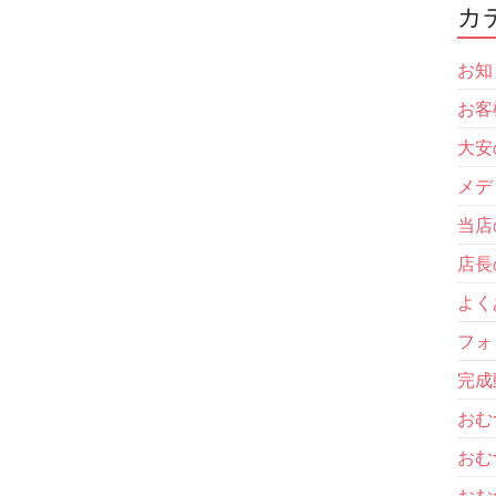
カ
お知
お客
大安
メデ
当店
店長
よく
フォ
完成
おむ
おむ
おむ