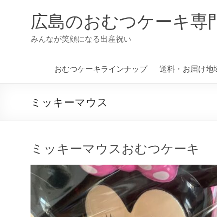
コ
ン
広島のおむつケーキ専
テ
ン
みんなが笑顔になる出産祝い
ツ
へ
ス
おむつケーキラインナップ
送料・お届け地
キ
ッ
プ
ミッキーマウス
ミッキーマウスおむつケーキ