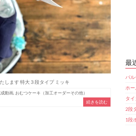
最
バル
します 特大３段タイプ ミッキ
ホー
完成動画
,
おむつケーキ（加工オーダーその他）
タイ
続きを読む
2段
1段