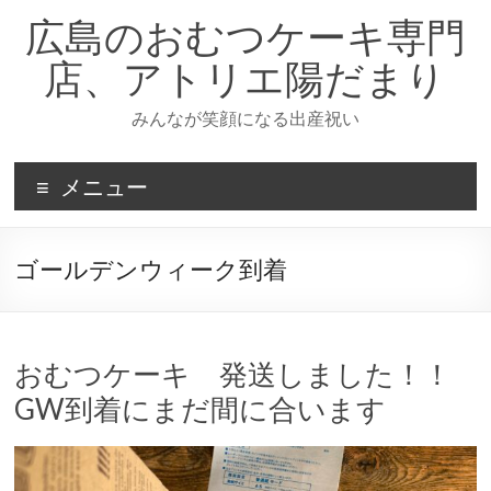
コ
広島のおむつケーキ専門
ン
テ
店、アトリエ陽だまり
ン
ツ
みんなが笑顔になる出産祝い
へ
ス
キ
メニュー
ッ
プ
ゴールデンウィーク到着
おむつケーキ 発送しました！！
GW到着にまだ間に合います