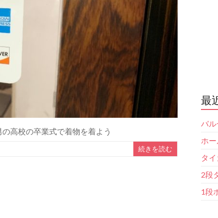
最
バル
男の高校の卒業式で着物を着よう
ホー
続きを読む
タイ
2段
1段