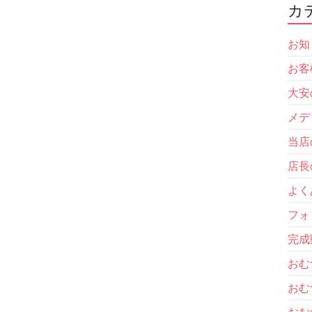
カ
お知
お客
大安
メデ
当店
店長
よく
フォ
完成
おむ
おむ
おむ