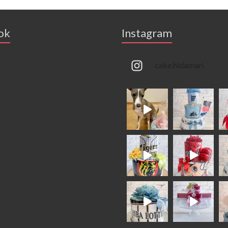
ok
Instagram
cake.hidamari