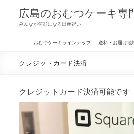
コ
ン
広島のおむつケーキ専
テ
ン
みんなが笑顔になる出産祝い
ツ
へ
ス
おむつケーキラインナップ
送料・お届け地
キ
ッ
プ
クレジットカード決済
クレジットカード決済可能です