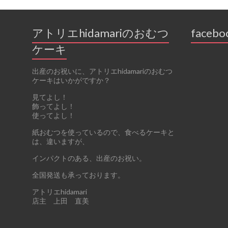
アトリエhidamariのおむつ
facebo
ケーキ
出産のお祝いに、アトリエhidamariのおむつ
ケーキはいかがですか？
見てよし！
飾ってよし！
使ってよし！
紙おむつを使っているので、食べるケーキと
は、違いますが、
インパクトのある、出産のお祝い。
全国発送も承っております。
アトリエhidamari
店主 上田 直美