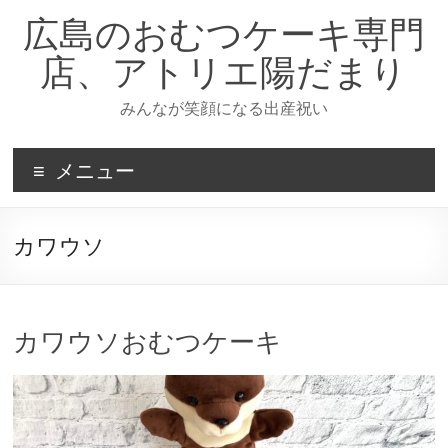
コ
広島のおむつケーキ専門
ン
テ
店、アトリエ陽だまり
ン
ツ
みんなが笑顔になる出産祝い
へ
ス
キ
メニュー
ッ
プ
カワウソ
カワウソおむつケーキ