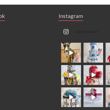
ok
Instagram
cake.hidamari