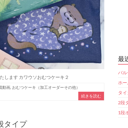
最
バル
たします カワウソおむつケーキ２
ホー
成動画
,
おむつケーキ（加工オーダーその他）
タイ
続きを読む
2段
1段
段タイプ