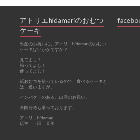
アトリエhidamariのおむつ
facebo
ケーキ
出産のお祝いに、アトリエhidamariのおむつ
ケーキはいかがですか？
見てよし！
飾ってよし！
使ってよし！
紙おむつを使っているので、食べるケーキと
は、違いますが、
インパクトのある、出産のお祝い。
全国発送も承っております。
アトリエhidamari
店主 上田 直美