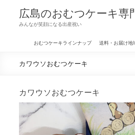
コ
ン
広島のおむつケーキ専
テ
ン
みんなが笑顔になる出産祝い
ツ
へ
ス
おむつケーキラインナップ
送料・お届け地
キ
ッ
プ
カワウソおむつケーキ
カワウソおむつケーキ