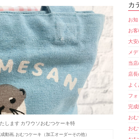
カ
お知
お客
大安
メデ
当店
店長
よく
フォ
完成
おむ
たします カワウソおむつケーキ特
おむ
完成動画
,
おむつケーキ（加工オーダーその他）
おむ