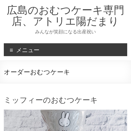
コ
広島のおむつケーキ専門
ン
テ
店、アトリエ陽だまり
ン
ツ
みんなが笑顔になる出産祝い
へ
ス
キ
メニュー
ッ
プ
オーダーおむつケーキ
ミッフィーのおむつケーキ