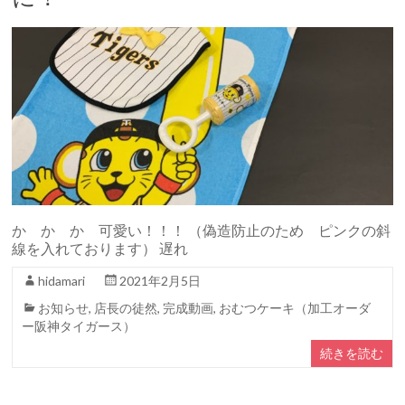
か か か 可愛い！！！ （偽造防止のため ピンクの斜
線を入れております） 遅れ
hidamari
2021年2月5日
お知らせ
,
店長の徒然
,
完成動画
,
おむつケーキ（加工オーダ
ー阪神タイガース）
続きを読む