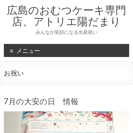
コ
広島のおむつケーキ専門
ン
テ
店、アトリエ陽だまり
ン
ツ
みんなが笑顔になる出産祝い
へ
ス
キ
メニュー
ッ
プ
お祝い
7月の大安の日 情報