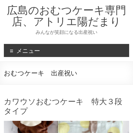
コ
広島のおむつケーキ専門
ン
テ
店、アトリエ陽だまり
ン
ツ
みんなが笑顔になる出産祝い
へ
ス
キ
メニュー
ッ
プ
おむつケーキ 出産祝い
カワウソおむつケーキ 特大３段
タイプ