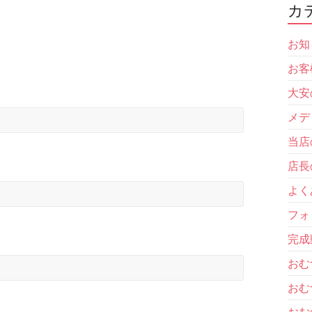
カ
お知
お客
大安
メデ
当店
店長
よく
フォ
完成
おむ
おむ
おむ