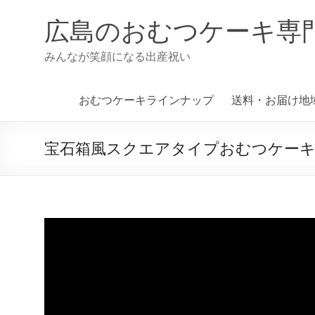
コ
ン
広島のおむつケーキ専
テ
ン
みんなが笑顔になる出産祝い
ツ
へ
ス
おむつケーキラインナップ
送料・お届け地
キ
ッ
プ
宝石箱風スクエアタイプおむつケー