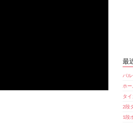
最
バル
ホー
タイ
2段
1段