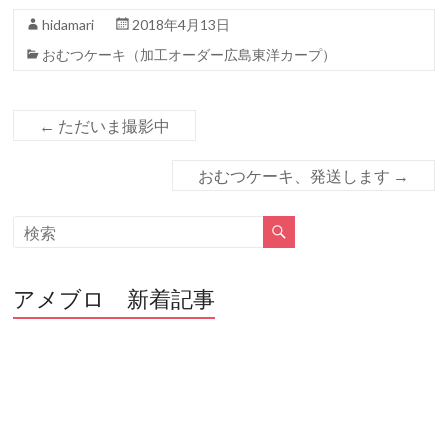
e
itt
e
hidamari
2018年4月13日
b
er
おむつケーキ（加工オーダー広島東洋カープ）
o
o
←
ただいま撮影中
k
おむつケーキ、発送します
→
アメブロ 新着記事