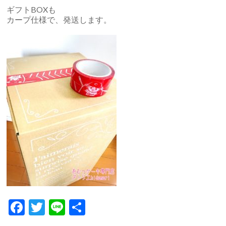
ギフトBOXも
カープ仕様で、発送します。
F
T
Li
共
ac
w
n
有