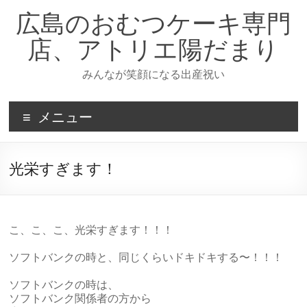
コ
広島のおむつケーキ専門
ン
テ
店、アトリエ陽だまり
ン
ツ
みんなが笑顔になる出産祝い
へ
ス
キ
メニュー
ッ
プ
光栄すぎます！
こ、こ、こ、光栄すぎます！！！
ソフトバンクの時と、同じくらいドキドキする〜！！！
ソフトバンクの時は、
ソフトバンク関係者の方から