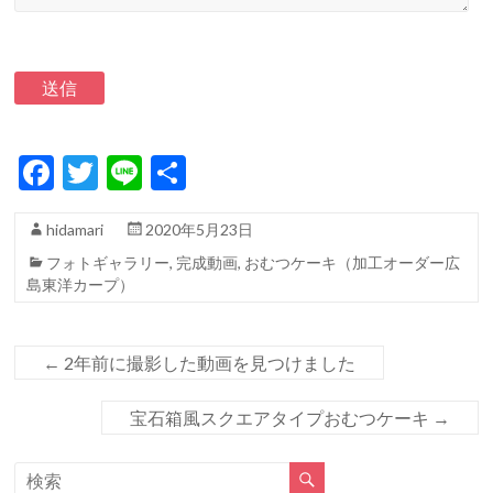
F
T
Li
共
ac
w
n
有
hidamari
2020年5月23日
e
itt
e
フォトギャラリー
,
完成動画
,
おむつケーキ（加工オーダー広
b
er
島東洋カープ）
o
o
←
2年前に撮影した動画を見つけました
k
宝石箱風スクエアタイプおむつケーキ
→