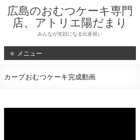
コ
広島のおむつケーキ専門
ン
テ
店、アトリエ陽だまり
ン
ツ
みんなが笑顔になる出産祝い
へ
ス
キ
メニュー
ッ
プ
カープおむつケーキ完成動画