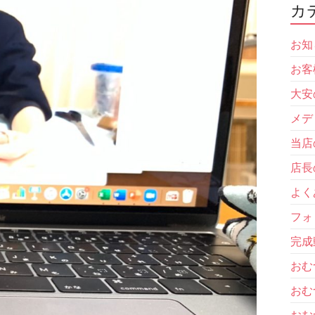
カ
お知
お客
大安
メデ
当店
店長
よく
フォ
完成
おむ
おむ
おむ