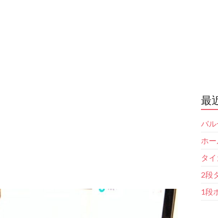
最
バル
ホー
タイ
2段
1段