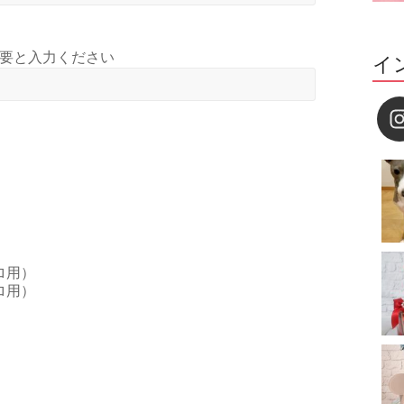
要と入力ください
イ
ロ用）
ロ用）