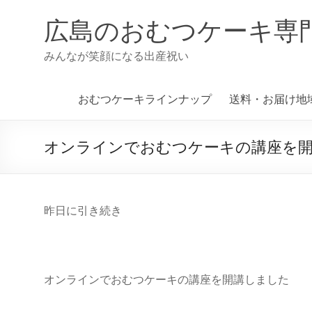
コ
ン
広島のおむつケーキ専
テ
ン
みんなが笑顔になる出産祝い
ツ
へ
ス
おむつケーキラインナップ
送料・お届け地
キ
ッ
プ
オンラインでおむつケーキの講座を
昨日に引き続き
オンラインでおむつケーキの講座を開講しました