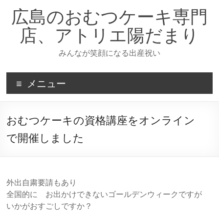
コ
広島のおむつケーキ専門
ン
テ
店、アトリエ陽だまり
ン
ツ
みんなが笑顔になる出産祝い
へ
ス
キ
メニュー
ッ
プ
おむつケーキの資格講座をオンライン
で開催しました
外出自粛要請もあり
全国的に お出かけできないゴールデンウィークですが
いかがおすごしですか？