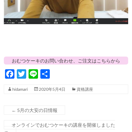
おむつケーキのお問い合わせ、ご注文はこちらから
F
T
Li
共
ac
w
n
有
hidamari
2020年5月4日
資格講座
e
itt
e
b
er
o
←
5月の大安の日情報
o
オンラインでおむつケーキの講座を開催しました
k
→